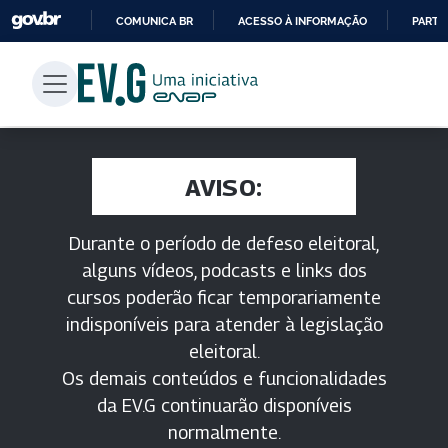
COMUNICA BR
ACESSO À INFORMAÇÃO
PARTI
IR
PARA
O
CONTEÚDO
AVISO:
Durante o período de defeso eleitoral,
alguns vídeos, podcasts e links dos
cursos poderão ficar temporariamente
indisponíveis para atender à legislação
eleitoral.
Os demais conteúdos e funcionalidades
da EV.G continuarão disponíveis
normalmente.