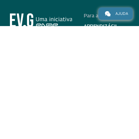
AJUDA
Para alunos
APRENDIZÁGIL
CURSOS
PROGRAMAS
INSTITUCIONAL
AJUDA
Para parceiros
Nas redes
ADESÃO
INSTITUIÇÕES
PARTICIPANTES
EV.G EM NÚMEROS
VALIDAÇÃO DE
DOCUMENTOS
TERMO DE USO E AVISO
DE PRIVACIDADE