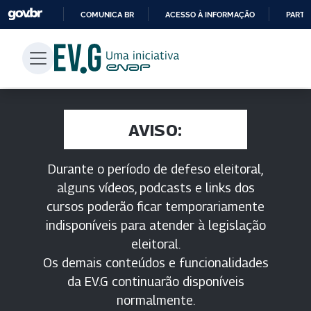
COMUNICA BR
ACESSO À INFORMAÇÃO
PARTI
IR
PARA
O
CONTEÚDO
AVISO:
Durante o período de defeso eleitoral,
alguns vídeos, podcasts e links dos
cursos poderão ficar temporariamente
indisponíveis para atender à legislação
eleitoral.
Os demais conteúdos e funcionalidades
da EV.G continuarão disponíveis
normalmente.