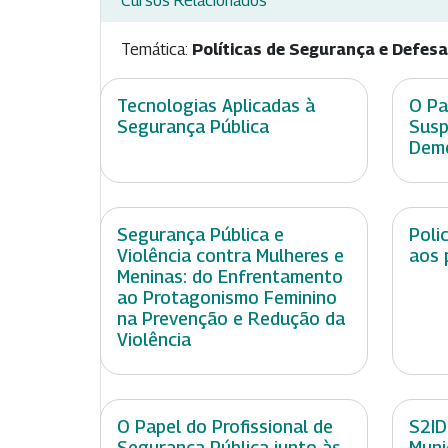
Cursos Relacionados
Temática:
Políticas de Segurança e Defesa
Tecnologias Aplicadas à
O Pa
Segurança Pública
Susp
Demo
Segurança Pública e
Poli
Violência contra Mulheres e
aos 
Meninas: do Enfrentamento
ao Protagonismo Feminino
na Prevenção e Redução da
Violência
O Papel do Profissional de
S2ID
Segurança Pública junto às
Muni