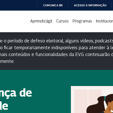
COMUNICA BR
ACESSO À INFORMAÇÃO
IR
PARA
Aprendizágil
Cursos
Programas
Institucio
O
CONTEÚDO
e o período de defeso eleitoral, alguns vídeos, podcasts
o ficar temporariamente indisponíveis para atender à le
ais conteúdos e funcionalidades da EV.G continuarão d
lmente.
nça de
de