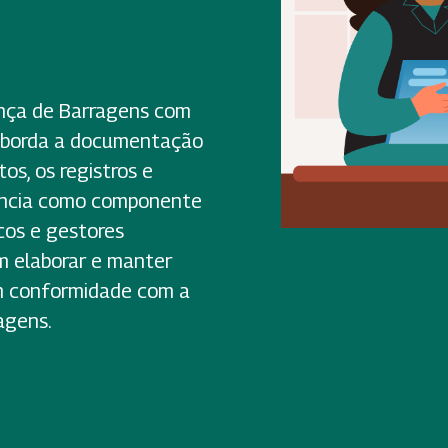
nça de Barragens com
 aborda a documentação
os, os registros e
ência como componente
cos e gestores
m elaborar e manter
m conformidade com a
agens.