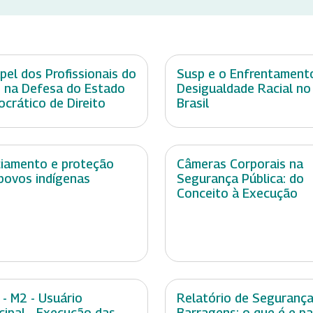
pel dos Profissionais do
Susp e o Enfrentament
 na Defesa do Estado
Desigualdade Racial no
crático de Direito
Brasil
ciamento e proteção
Câmeras Corporais na
povos indígenas
Segurança Pública: do
Conceito à Execução
 - M2 - Usuário
Relatório de Segurança
cipal - Execução das
Barragens: o que é e p