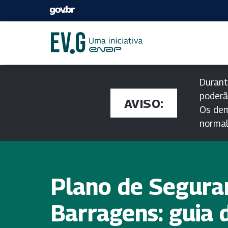
Durant
poderã
AVISO:
Os dem
norma
Plano de Segura
Barragens: guia 