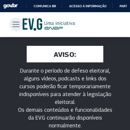
COMUNICA BR
ACESSO À INFORMAÇÃO
PARTI
IR
PARA
O
CONTEÚDO
AVISO:
Durante o período de defeso eleitoral,
alguns vídeos, podcasts e links dos
cursos poderão ficar temporariamente
indisponíveis para atender à legislação
eleitoral.
Os demais conteúdos e funcionalidades
da EV.G continuarão disponíveis
normalmente.