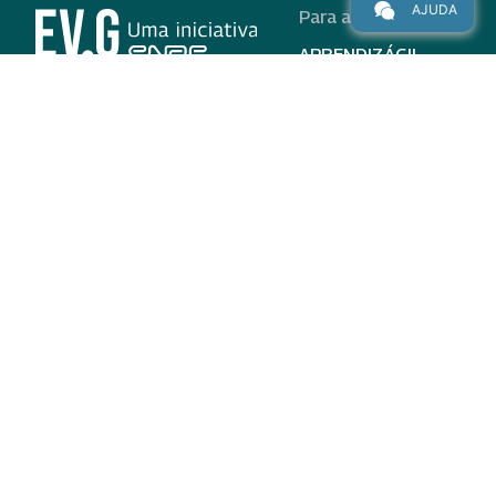
AJUDA
Para alunos
APRENDIZÁGIL
CURSOS
PROGRAMAS
INSTITUCIONAL
AJUDA
Para parceiros
Nas redes
ADESÃO
INSTITUIÇÕES
PARTICIPANTES
EV.G EM NÚMEROS
VALIDAÇÃO DE
DOCUMENTOS
TERMO DE USO E AVISO
DE PRIVACIDADE