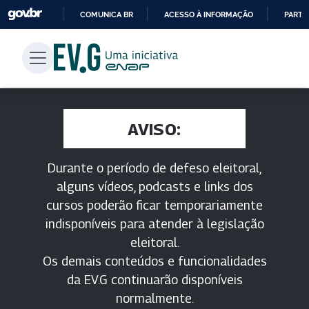
COMUNICA BR
ACESSO À INFORMAÇÃO
PARTI
IR
PARA
O
CONTEÚDO
AVISO:
Durante o período de defeso eleitoral,
alguns vídeos, podcasts e links dos
cursos poderão ficar temporariamente
indisponíveis para atender à legislação
eleitoral.
Os demais conteúdos e funcionalidades
da EV.G continuarão disponíveis
normalmente.