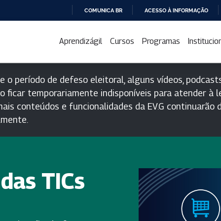
COMUNICA BR
ACESSO À INFORMAÇÃO
IR
PARA
Aprendizágil
Cursos
Programas
Institucio
O
CONTEÚDO
e o período de defeso eleitoral, alguns vídeos, podcasts
o ficar temporariamente indisponíveis para atender à le
ais conteúdos e funcionalidades da EV.G continuarão d
lmente.
das TICs