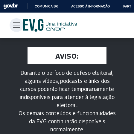
COMUNICA BR
ACESSO À INFORMAÇÃO
PARTI
IR
PARA
O
CONTEÚDO
AVISO:
Durante o período de defeso eleitoral,
alguns vídeos, podcasts e links dos
cursos poderão ficar temporariamente
indisponíveis para atender à legislação
eleitoral.
Os demais conteúdos e funcionalidades
da EV.G continuarão disponíveis
normalmente.