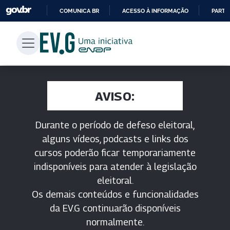
COMUNICA BR
ACESSO À INFORMAÇÃO
PARTI
IR
PARA
O
CONTEÚDO
AVISO:
Durante o período de defeso eleitoral,
alguns vídeos, podcasts e links dos
cursos poderão ficar temporariamente
indisponíveis para atender à legislação
eleitoral.
Os demais conteúdos e funcionalidades
da EV.G continuarão disponíveis
normalmente.