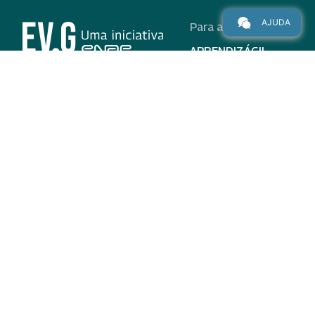
AJUDA
Para alunos
APRENDIZÁGIL
CURSOS
PROGRAMAS
INSTITUCIONAL
AJUDA
Para parceiros
Nas redes
ADESÃO
INSTITUIÇÕES
PARTICIPANTES
EV.G EM NÚMEROS
VALIDAÇÃO DE
DOCUMENTOS
TERMO DE USO E AVISO
DE PRIVACIDADE