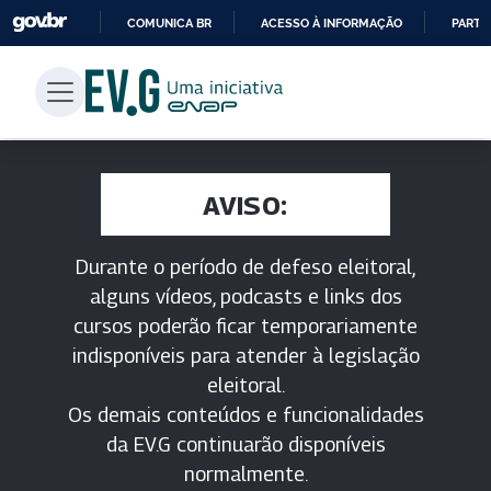
COMUNICA BR
ACESSO À INFORMAÇÃO
PARTI
IR
PARA
O
CONTEÚDO
AVISO:
Durante o período de defeso eleitoral,
alguns vídeos, podcasts e links dos
cursos poderão ficar temporariamente
indisponíveis para atender à legislação
eleitoral.
Os demais conteúdos e funcionalidades
da EV.G continuarão disponíveis
normalmente.