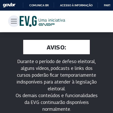
COMUNICA BR
ACESSO À INFORMAÇÃO
PARTI
IR
PARA
O
CONTEÚDO
AVISO:
Durante o período de defeso eleitoral,
alguns vídeos, podcasts e links dos
cursos poderão ficar temporariamente
indisponíveis para atender à legislação
eleitoral.
Os demais conteúdos e funcionalidades
da EV.G continuarão disponíveis
normalmente.