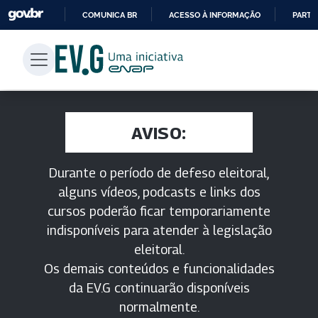
COMUNICA BR
ACESSO À INFORMAÇÃO
PARTI
IR
PARA
O
CONTEÚDO
AVISO:
Durante o período de defeso eleitoral,
alguns vídeos, podcasts e links dos
cursos poderão ficar temporariamente
indisponíveis para atender à legislação
eleitoral.
Os demais conteúdos e funcionalidades
da EV.G continuarão disponíveis
normalmente.