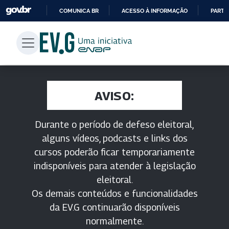
COMUNICA BR
ACESSO À INFORMAÇÃO
PARTI
IR
PARA
O
CONTEÚDO
AVISO:
Durante o período de defeso eleitoral,
alguns vídeos, podcasts e links dos
cursos poderão ficar temporariamente
indisponíveis para atender à legislação
eleitoral.
Os demais conteúdos e funcionalidades
da EV.G continuarão disponíveis
normalmente.