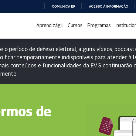
COMUNICA BR
ACESSO À INFORMAÇÃO
IR
PARA
Aprendizágil
Cursos
Programas
Institucio
O
CONTEÚDO
e o período de defeso eleitoral, alguns vídeos, podcasts
o ficar temporariamente indisponíveis para atender à le
ais conteúdos e funcionalidades da EV.G continuarão d
lmente.
ermos de