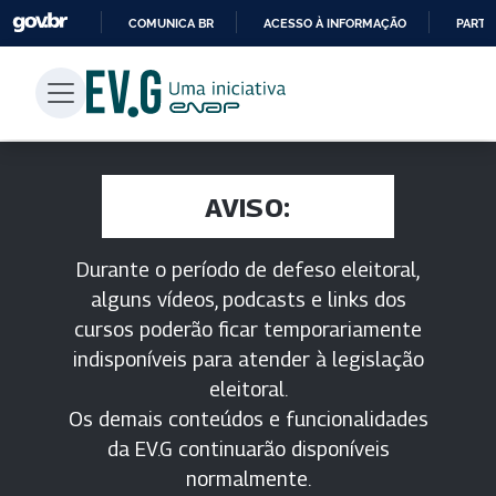
COMUNICA BR
ACESSO À INFORMAÇÃO
PARTI
IR
PARA
O
CONTEÚDO
AVISO:
Durante o período de defeso eleitoral,
alguns vídeos, podcasts e links dos
cursos poderão ficar temporariamente
indisponíveis para atender à legislação
eleitoral.
Os demais conteúdos e funcionalidades
da EV.G continuarão disponíveis
normalmente.