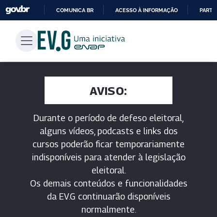
COMUNICA BR
ACESSO À INFORMAÇÃO
PARTI
IR
PARA
O
CONTEÚDO
AVISO:
Durante o período de defeso eleitoral,
alguns vídeos, podcasts e links dos
cursos poderão ficar temporariamente
indisponíveis para atender à legislação
eleitoral.
Os demais conteúdos e funcionalidades
da EV.G continuarão disponíveis
normalmente.