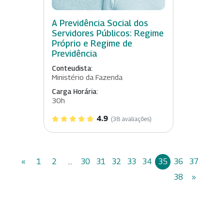
A Previdência Social dos
Servidores Públicos: Regime
Próprio e Regime de
Previdência
Conteudista:
Ministério da Fazenda
Carga Horária:
30h
4.9
(38 avaliações)
«
1
2
...
30
31
32
33
34
35
36
37
38
»