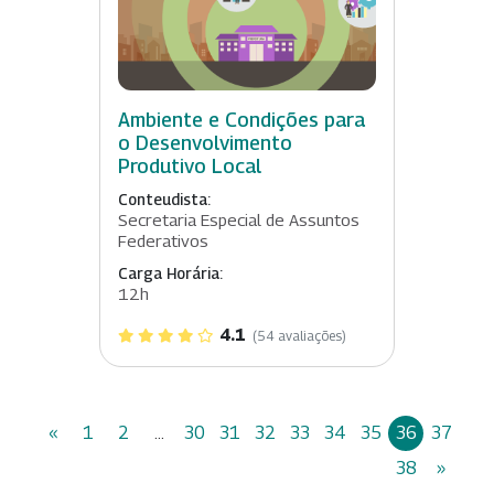
Ambiente e Condições para
o Desenvolvimento
Produtivo Local
Conteudista:
Secretaria Especial de Assuntos
Federativos
Carga Horária:
12h
4.1
(54 avaliações)
«
1
2
...
30
31
32
33
34
35
36
37
38
»