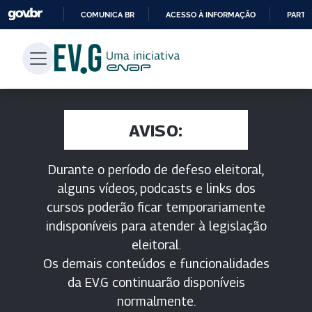
COMUNICA BR
ACESSO À INFORMAÇÃO
PARTI
IR
PARA
O
CONTEÚDO
AVISO:
Durante o período de defeso eleitoral,
alguns vídeos, podcasts e links dos
cursos poderão ficar temporariamente
indisponíveis para atender à legislação
eleitoral.
Os demais conteúdos e funcionalidades
da EV.G continuarão disponíveis
normalmente.