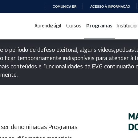
COMUNICA BR
ACESSO À INFORMAÇÃO
IR
PARA
Aprendizágil
Cursos
Programas
Institucio
O
CONTEÚDO
e o período de defeso eleitoral, alguns vídeos, podcasts
o ficar temporariamente indisponíveis para atender à le
ais conteúdos e funcionalidades da EV.G continuarão d
lmente.
a ser denominadas Programas.