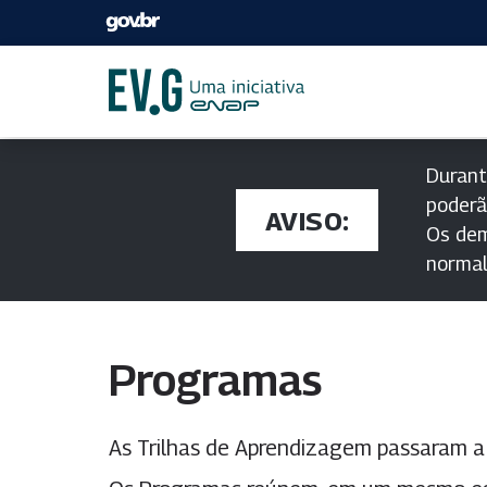
Durant
poderã
AVISO:
Os dem
norma
Programas
As Trilhas de Aprendizagem passaram 