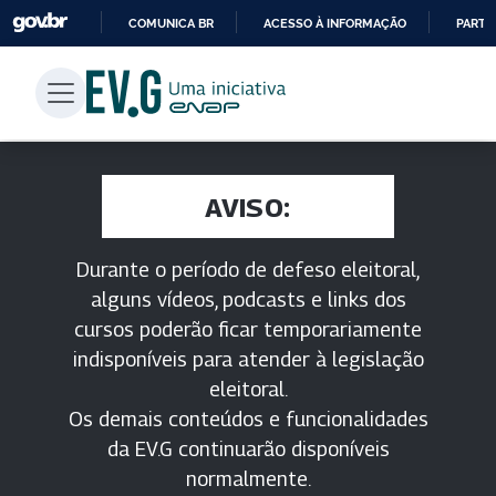
COMUNICA BR
ACESSO À INFORMAÇÃO
PARTI
IR
PARA
O
CONTEÚDO
AVISO:
Durante o período de defeso eleitoral,
alguns vídeos, podcasts e links dos
cursos poderão ficar temporariamente
indisponíveis para atender à legislação
eleitoral.
Os demais conteúdos e funcionalidades
da EV.G continuarão disponíveis
normalmente.