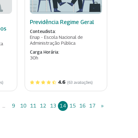
Previdência Regime Geral
hos
Conteudista:
Enap - Escola Nacional de
Administração Pública
ta
Carga Horária:
30h
4.6
s)
(63 avaliações)
...
9
10
11
12
13
14
15
16
17
»