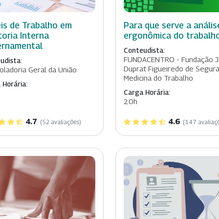
is de Trabalho em
Para que serve a anális
toria Interna
ergonômica do trabalh
rnamental
Conteudista:
FUNDACENTRO - Fundação J
udista:
Duprat Figueiredo de Segur
oladoria Geral da União
Medicina do Trabalho
 Horária:
Carga Horária:
20h
4.7
4.6
(52 avaliações)
(147 avaliaç