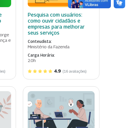
e
Pesquisa com usuários:
o
como ouvir cidadãos e
empresas para melhorar
seus serviços
orge
ança e
Conteudista:
Ministério da Fazenda
Carga Horária:
20h
4.9
ões)
(16 avaliações)