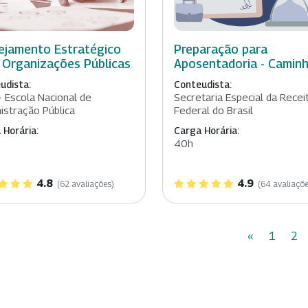
ejamento Estratégico
Preparação para
 Organizações Públicas
Aposentadoria - Camin
udista:
Conteudista:
- Escola Nacional de
Secretaria Especial da Recei
istração Pública
Federal do Brasil
 Horária:
Carga Horária:
40h
4.8
4.9
(62 avaliações)
(64 avaliaçõe
«
1
2