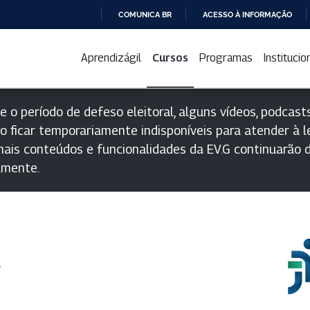
COMUNICA BR
ACESSO À INFORMAÇÃO
IR
PARA
Aprendizágil
Cursos
Programas
Institucio
O
CONTEÚDO
e o período de defeso eleitoral, alguns vídeos, podcasts
o ficar temporariamente indisponíveis para atender à le
ais conteúdos e funcionalidades da EV.G continuarão d
lmente.
s