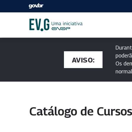
Durant
poderã
AVISO:
Os dem
norma
Catálogo de Curso