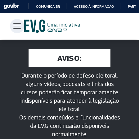
COMUNICA BR
ACESSO À INFORMAÇÃO
PARTI
IR
PARA
O
CONTEÚDO
AVISO:
Durante o período de defeso eleitoral,
alguns vídeos, podcasts e links dos
cursos poderão ficar temporariamente
indisponíveis para atender à legislação
eleitoral.
Os demais conteúdos e funcionalidades
da EV.G continuarão disponíveis
normalmente.