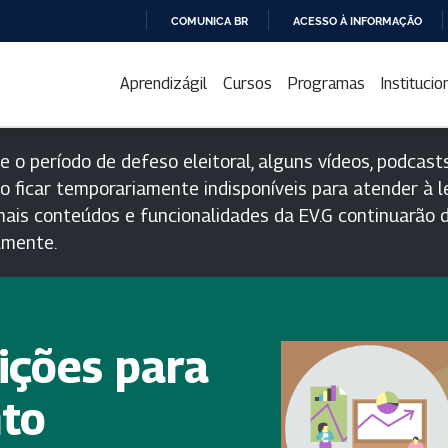
COMUNICA BR
ACESSO À INFORMAÇÃO
IR
PARA
Aprendizágil
Cursos
Programas
Institucio
O
CONTEÚDO
e o período de defeso eleitoral, alguns vídeos, podcasts
o ficar temporariamente indisponíveis para atender à le
ais conteúdos e funcionalidades da EV.G continuarão d
lmente.
ições para
to