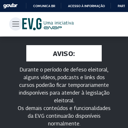
COMUNICA BR
ACESSO À INFORMAÇÃO
PARTI
IR
PARA
O
CONTEÚDO
AVISO:
Durante o período de defeso eleitoral,
alguns vídeos, podcasts e links dos
cursos poderão ficar temporariamente
indisponíveis para atender à legislação
eleitoral.
Os demais conteúdos e funcionalidades
da EV.G continuarão disponíveis
normalmente.