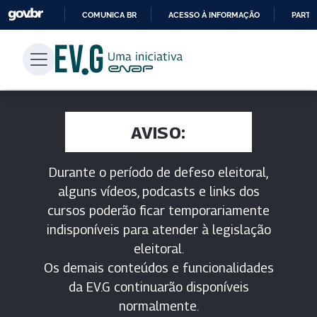
COMUNICA BR
ACESSO À INFORMAÇÃO
PARTI
IR
PARA
O
CONTEÚDO
AVISO:
Durante o período de defeso eleitoral,
alguns vídeos, podcasts e links dos
cursos poderão ficar temporariamente
indisponíveis para atender à legislação
eleitoral.
Os demais conteúdos e funcionalidades
da EV.G continuarão disponíveis
normalmente.