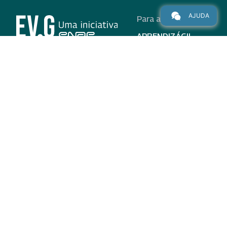
AJUDA
Para alunos
APRENDIZÁGIL
CURSOS
PROGRAMAS
INSTITUCIONAL
AJUDA
Para parceiros
Nas redes
ADESÃO
INSTITUIÇÕES
PARTICIPANTES
EV.G EM NÚMEROS
VALIDAÇÃO DE
DOCUMENTOS
TERMO DE USO E AVISO
DE PRIVACIDADE