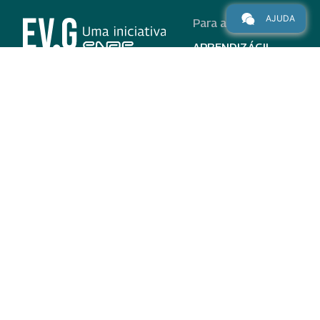
AJUDA
Para alunos
APRENDIZÁGIL
CURSOS
PROGRAMAS
INSTITUCIONAL
AJUDA
Para parceiros
Nas redes
ADESÃO
INSTITUIÇÕES
PARTICIPANTES
EV.G EM NÚMEROS
VALIDAÇÃO DE
DOCUMENTOS
TERMO DE USO E AVISO
DE PRIVACIDADE