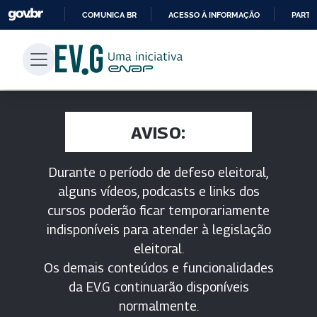
COMUNICA BR
ACESSO À INFORMAÇÃO
PARTI
IR
PARA
O
CONTEÚDO
AVISO:
Durante o período de defeso eleitoral,
alguns vídeos, podcasts e links dos
cursos poderão ficar temporariamente
indisponíveis para atender à legislação
eleitoral.
Os demais conteúdos e funcionalidades
da EV.G continuarão disponíveis
normalmente.