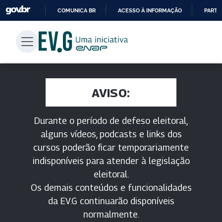
COMUNICA BR
ACESSO À INFORMAÇÃO
PARTI
IR
PARA
O
CONTEÚDO
AVISO:
Durante o período de defeso eleitoral,
alguns vídeos, podcasts e links dos
cursos poderão ficar temporariamente
indisponíveis para atender à legislação
eleitoral.
Os demais conteúdos e funcionalidades
da EV.G continuarão disponíveis
normalmente.