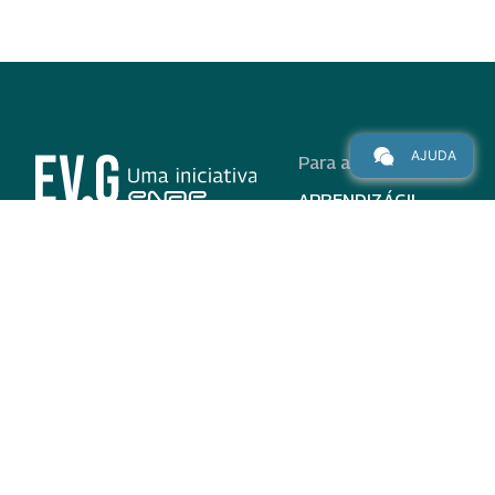
AJUDA
Para alunos
APRENDIZÁGIL
CURSOS
PROGRAMAS
INSTITUCIONAL
AJUDA
Para parceiros
Nas redes
ADESÃO
INSTITUIÇÕES
PARTICIPANTES
EV.G EM NÚMEROS