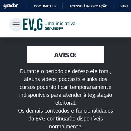
COMUNICA BR
ACESSO À INFORMAÇÃO
PARTI
IR
PARA
O
CONTEÚDO
AVISO:
Durante o período de defeso eleitoral,
alguns vídeos, podcasts e links dos
cursos poderão ficar temporariamente
indisponíveis para atender à legislação
eleitoral.
Os demais conteúdos e funcionalidades
da EV.G continuarão disponíveis
normalmente.