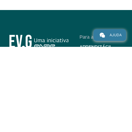
AJUDA
Para alunos
APRENDIZÁGIL
CURSOS
PROGRAMAS
INSTITUCIONAL
AJUDA
Para parceiros
Nas redes
ADESÃO
INSTITUIÇÕES
PARTICIPANTES
EV.G EM NÚMEROS