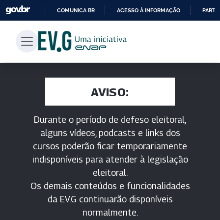
COMUNICA BR
ACESSO À INFORMAÇÃO
PARTI
IR
PARA
O
CONTEÚDO
AVISO:
Durante o período de defeso eleitoral,
alguns vídeos, podcasts e links dos
cursos poderão ficar temporariamente
indisponíveis para atender à legislação
eleitoral.
Os demais conteúdos e funcionalidades
da EV.G continuarão disponíveis
normalmente.