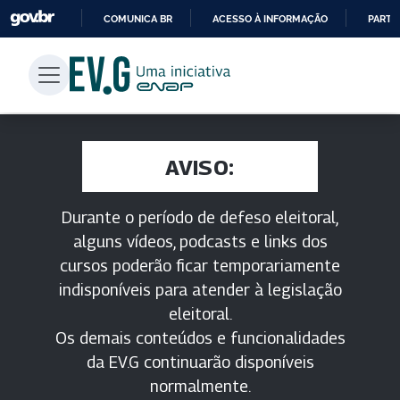
COMUNICA BR
ACESSO À INFORMAÇÃO
PARTI
IR
PARA
O
CONTEÚDO
AVISO:
Durante o período de defeso eleitoral,
alguns vídeos, podcasts e links dos
cursos poderão ficar temporariamente
indisponíveis para atender à legislação
eleitoral.
Os demais conteúdos e funcionalidades
da EV.G continuarão disponíveis
normalmente.