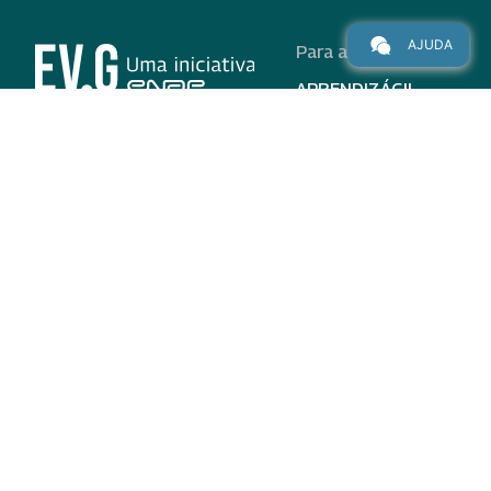
AJUDA
Para alunos
APRENDIZÁGIL
CURSOS
PROGRAMAS
INSTITUCIONAL
AJUDA
Para parceiros
Nas redes
ADESÃO
INSTITUIÇÕES
PARTICIPANTES
EV.G EM NÚMEROS
VALIDAÇÃO DE
DOCUMENTOS
TERMO DE USO E AVISO
DE PRIVACIDADE