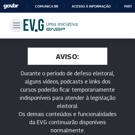
COMUNICA BR
ACESSO À INFORMAÇÃO
PARTI
IR
PARA
O
CONTEÚDO
AVISO:
Durante o período de defeso eleitoral,
alguns vídeos, podcasts e links dos
cursos poderão ficar temporariamente
indisponíveis para atender à legislação
eleitoral.
Os demais conteúdos e funcionalidades
da EV.G continuarão disponíveis
normalmente.