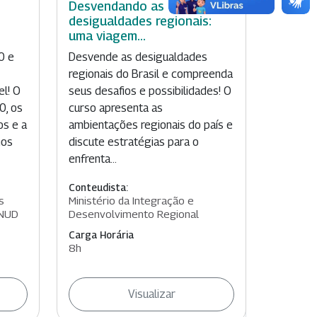
Desvendando as
desigualdades regionais:
uma viagem...
Desvende as desigualdades
0 e
regionais do Brasil e compreenda
seus desafios e possibilidades! O
l! O
curso apresenta as
0, os
ambientações regionais do país e
os e a
discute estratégias para o
nos
enfrenta...
Conteudista:
Ministério da Integração e
s
Desenvolvimento Regional
PNUD
Carga Horária
8h
Visualizar