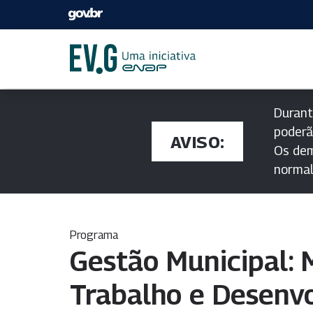
Durant
poderã
AVISO:
Os dem
norma
Programa
Gestão Municipal: 
Trabalho e Desenv