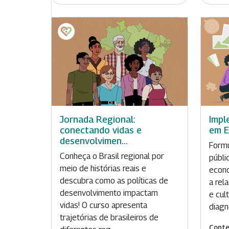
Jornada Regional:
Impl
conectando vidas e
em E
desenvolvimen...
Formu
Conheça o Brasil regional por
públi
meio de histórias reais e
econo
descubra como as políticas de
a rel
desenvolvimento impactam
e cul
vidas! O curso apresenta
diagn
trajetórias de brasileiros de
Conte