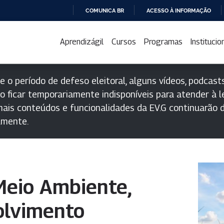
COMUNICA BR
ACESSO À INFORMAÇÃO
IR
PARA
Aprendizágil
Cursos
Programas
Institucio
O
CONTEÚDO
e o período de defeso eleitoral, alguns vídeos, podcasts
o ficar temporariamente indisponíveis para atender à le
ais conteúdos e funcionalidades da EV.G continuarão d
lmente.
Meio Ambiente,
olvimento