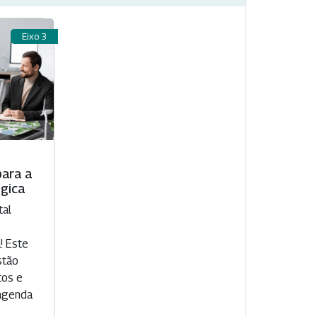
Eixo 3
para a
gica
tal
! Este
stão
tos e
 agenda