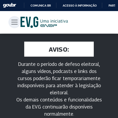
COMUNICA BR
ACESSO À INFORMAÇÃO
PARTI
IR
PARA
O
CONTEÚDO
AVISO:
Durante o período de defeso eleitoral,
alguns vídeos, podcasts e links dos
cursos poderão ficar temporariamente
indisponíveis para atender à legislação
eleitoral.
Os demais conteúdos e funcionalidades
da EV.G continuarão disponíveis
normalmente.