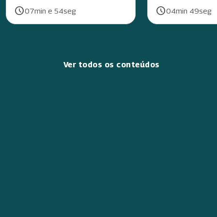
schedule
schedule
Duração:
Duração:
07min e 54seg
04min 49seg
Ver todos os conteúdos