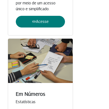
por meio de um acesso
único e simplificado.
link
Acesse
Em Números
Categoria
Estatísticas