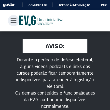
COMUNICA BR
ACESSO À INFORMAÇÃO
PARTI
IR
PARA
O
CONTEÚDO
AVISO:
Durante o período de defeso eleitoral,
alguns vídeos, podcasts e links dos
cursos poderão ficar temporariamente
indisponíveis para atender à legislação
eleitoral.
Os demais conteúdos e funcionalidades
da EV.G continuarão disponíveis
normalmente.