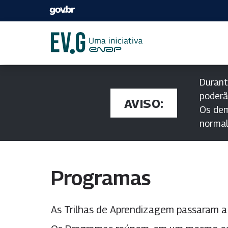
Durant
poderã
AVISO:
Os dem
norma
Programas
As Trilhas de Aprendizagem passaram 