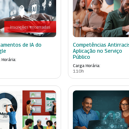
Inscrições encerradas
amentos de IA do
Competências Antirraci
gle
Aplicação no Serviço
Público
 Horária:
Carga Horária:
110h