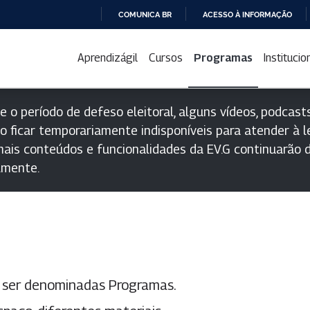
COMUNICA BR
ACESSO À INFORMAÇÃO
IR
PARA
Aprendizágil
Cursos
Programas
Institucio
O
CONTEÚDO
e o período de defeso eleitoral, alguns vídeos, podcasts
o ficar temporariamente indisponíveis para atender à le
ais conteúdos e funcionalidades da EV.G continuarão d
lmente.
a ser denominadas Programas.