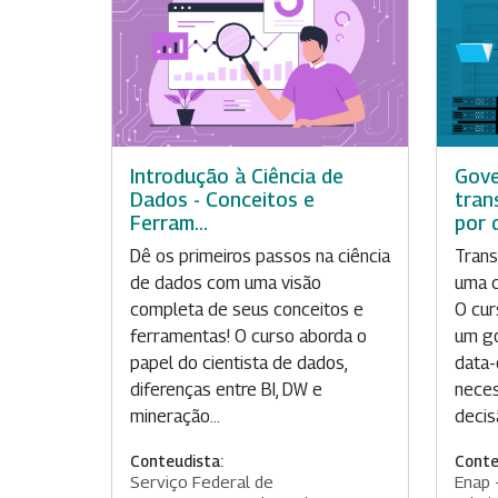
Introdução à Ciência de
Gove
Dados - Conceitos e
tran
Ferram...
por d
Dê os primeiros passos na ciência
Tran
de dados com uma visão
uma c
completa de seus conceitos e
O cur
ferramentas! O curso aborda o
um go
papel do cientista de dados,
data-
diferenças entre BI, DW e
neces
mineração...
decisã
Conteudista:
Conte
Serviço Federal de
Enap 