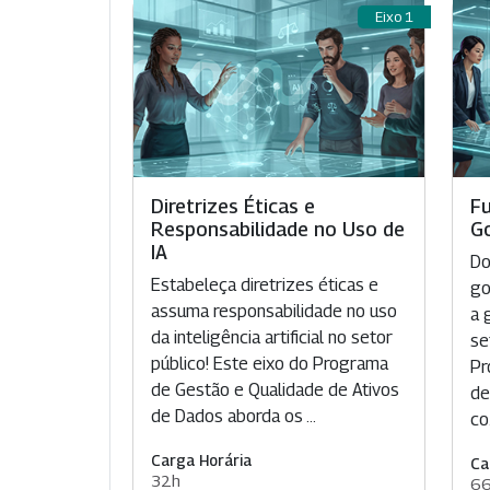
Eixo 1
Diretrizes Éticas e
F
Responsabilidade no Uso de
G
IA
Do
Estabeleça diretrizes éticas e
go
assuma responsabilidade no uso
a 
da inteligência artificial no setor
se
público! Este eixo do Programa
Pr
de Gestão e Qualidade de Ativos
de
de Dados aborda os ...
co.
Carga Horária
Ca
32h
6