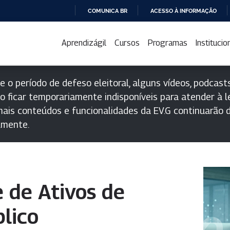
COMUNICA BR
ACESSO À INFORMAÇÃO
IR
PARA
Aprendizágil
Cursos
Programas
Institucio
O
CONTEÚDO
e o período de defeso eleitoral, alguns vídeos, podcasts
o ficar temporariamente indisponíveis para atender à le
ais conteúdos e funcionalidades da EV.G continuarão d
lmente.
 de Ativos de
lico