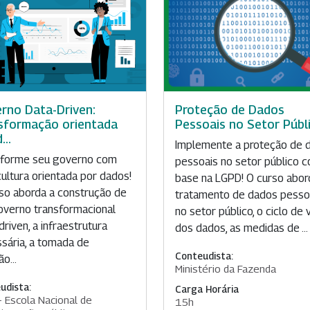
rno Data-Driven:
Proteção de Dados
sformação orientada
Pessoais no Setor Públ
...
Implemente a proteção de 
sforme seu governo com
pessoais no setor público 
ultura orientada por dados!
base na LGPD! O curso abor
so aborda a construção de
tratamento de dados pesso
verno transformacional
no setor público, o ciclo de 
driven, a infraestrutura
dos dados, as medidas de ...
sária, a tomada de
Conteudista:
o...
Ministério da Fazenda
udista:
Carga Horária
- Escola Nacional de
15h