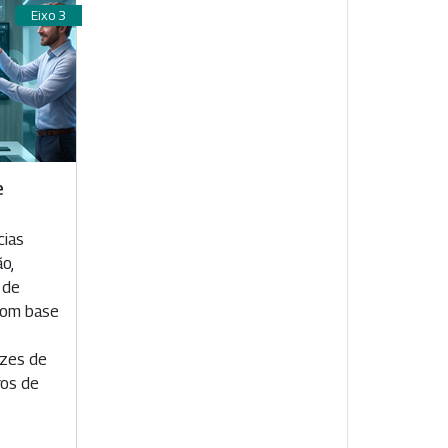
Eixo 3
e
cias
o,
 de
 com base
rizes de
ros de