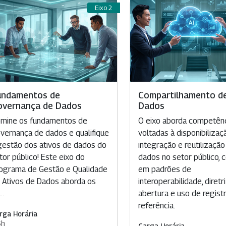
Eixo 2
undamentos de
Compartilhamento d
overnança de Dados
Dados
mine os fundamentos de
O eixo aborda competên
vernança de dados e qualifique
voltadas à disponibilizaçã
gestão dos ativos de dados do
integração e reutilização
tor público! Este eixo do
dados no setor público,
ograma de Gestão e Qualidade
em padrões de
 Ativos de Dados aborda os
interoperabilidade, diret
..
abertura e uso de regist
referência.
rga Horária
6h