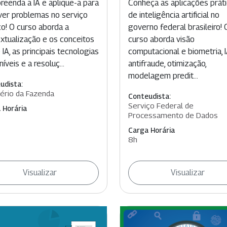
eenda a IA e aplique-a para
Conheça as aplicações prát
ver problemas no serviço
de inteligência artificial no
co! O curso aborda a
governo federal brasileiro! 
xtualização e os conceitos
curso aborda visão
 IA, as principais tecnologias
computacional e biometria, 
íveis e a resoluç...
antifraude, otimização,
modelagem predit...
udista:
tério da Fazenda
Conteudista:
Serviço Federal de
 Horária
Processamento de Dados
Carga Horária
8h
Visualizar
Visualizar