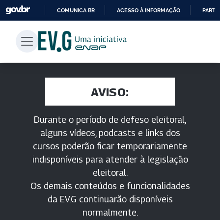
COMUNICA BR
ACESSO À INFORMAÇÃO
PARTI
IR
PARA
O
CONTEÚDO
AVISO:
Durante o período de defeso eleitoral,
alguns vídeos, podcasts e links dos
cursos poderão ficar temporariamente
indisponíveis para atender à legislação
eleitoral.
Os demais conteúdos e funcionalidades
da EV.G continuarão disponíveis
normalmente.