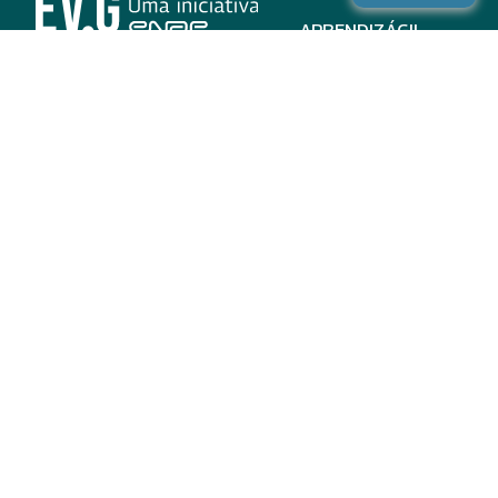
APRENDIZÁGIL
CURSOS
PROGRAMAS
INSTITUCIONAL
AJUDA
Para parceiros
Nas redes
ADESÃO
INSTITUIÇÕES
PARTICIPANTES
EV.G EM NÚMEROS
VALIDAÇÃO DE
DOCUMENTOS
TERMO DE USO E AVISO
DE PRIVACIDADE