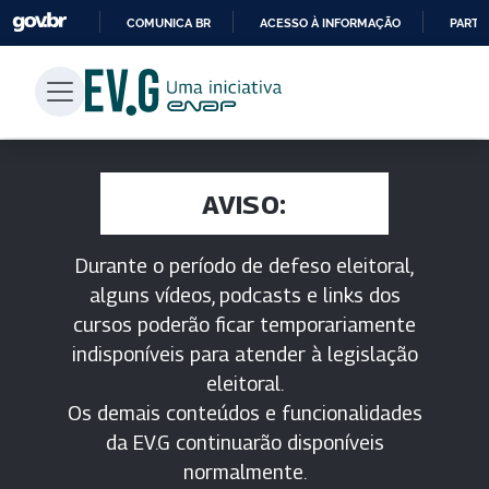
COMUNICA BR
ACESSO À INFORMAÇÃO
PARTI
IR
PARA
O
CONTEÚDO
AVISO:
Durante o período de defeso eleitoral,
alguns vídeos, podcasts e links dos
cursos poderão ficar temporariamente
indisponíveis para atender à legislação
eleitoral.
Os demais conteúdos e funcionalidades
da EV.G continuarão disponíveis
normalmente.