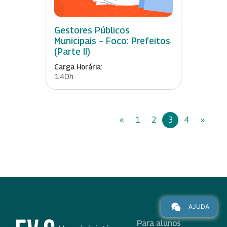
Gestores Públicos
Municipais – Foco: Prefeitos
(Parte II)
Carga Horária:
140h
«
1
2
3
4
»
AJUDA
Para alunos