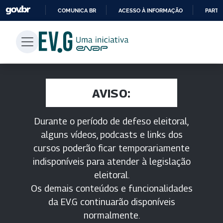
COMUNICA BR
ACESSO À INFORMAÇÃO
PARTI
IR
PARA
O
CONTEÚDO
AVISO:
Durante o período de defeso eleitoral,
alguns vídeos, podcasts e links dos
cursos poderão ficar temporariamente
indisponíveis para atender à legislação
eleitoral.
Os demais conteúdos e funcionalidades
da EV.G continuarão disponíveis
normalmente.