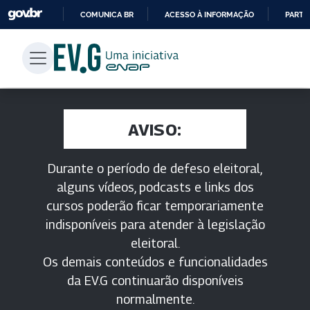
COMUNICA BR
ACESSO À INFORMAÇÃO
PARTI
IR
PARA
O
CONTEÚDO
AVISO:
Durante o período de defeso eleitoral,
alguns vídeos, podcasts e links dos
cursos poderão ficar temporariamente
indisponíveis para atender à legislação
eleitoral.
Os demais conteúdos e funcionalidades
da EV.G continuarão disponíveis
normalmente.