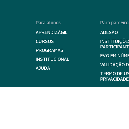
Para alunos
Para parceiro
APRENDIZÁGIL
ADESÃO
CURSOS
INSTITUIÇÕE
PARTICIPAN
PROGRAMAS
EV.G EM NÚM
INSTITUCIONAL
VALIDAÇÃO 
AJUDA
TERMO DE US
PRIVACIDADE
expand_less
Ir para 