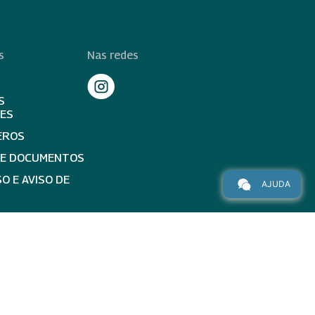
s
Nas redes
S
TES
EROS
DE DOCUMENTOS
O E AVISO DE
AJUDA
topo da página