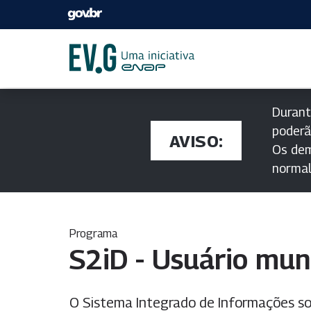
Durant
poderã
AVISO:
Os dem
norma
Programa
S2iD - Usuário muni
O Sistema Integrado de Informações so