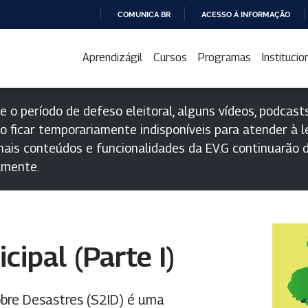
COMUNICA BR
ACESSO À INFORMAÇÃO
IR
PARA
Aprendizágil
Cursos
Programas
Institucio
O
CONTEÚDO
e o período de defeso eleitoral, alguns vídeos, podcasts
o ficar temporariamente indisponíveis para atender à le
ais conteúdos e funcionalidades da EV.G continuarão d
lmente.
cipal (Parte I)
bre Desastres (S2ID) é uma