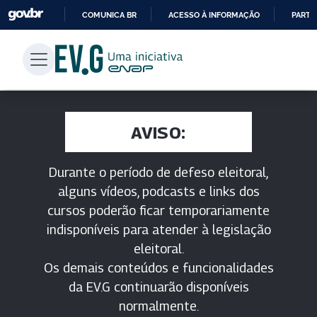
COMUNICA BR
ACESSO À INFORMAÇÃO
PARTI
IR
PARA
O
CONTEÚDO
AVISO:
Durante o período de defeso eleitoral,
alguns vídeos, podcasts e links dos
cursos poderão ficar temporariamente
indisponíveis para atender à legislação
eleitoral.
Os demais conteúdos e funcionalidades
da EV.G continuarão disponíveis
normalmente.