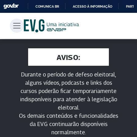
COMUNICA BR
ACESSO À INFORMAÇÃO
PARTI
IR
PARA
O
CONTEÚDO
AVISO:
Durante o período de defeso eleitoral,
alguns vídeos, podcasts e links dos
cursos poderão ficar temporariamente
indisponíveis para atender à legislação
eleitoral.
Os demais conteúdos e funcionalidades
da EV.G continuarão disponíveis
normalmente.