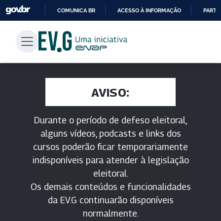
COMUNICA BR
ACESSO À INFORMAÇÃO
PARTI
IR
PARA
O
CONTEÚDO
AVISO:
Durante o período de defeso eleitoral,
alguns vídeos, podcasts e links dos
cursos poderão ficar temporariamente
indisponíveis para atender à legislação
eleitoral.
Os demais conteúdos e funcionalidades
da EV.G continuarão disponíveis
normalmente.