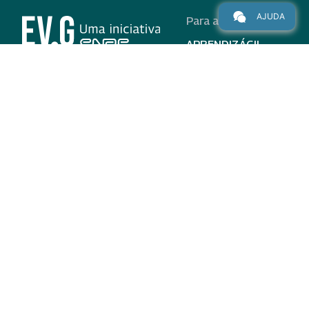
AJUDA
Para alunos
APRENDIZÁGIL
CURSOS
PROGRAMAS
INSTITUCIONAL
AJUDA
Para parceiros
Nas redes
ADESÃO
INSTITUIÇÕES
PARTICIPANTES
EV.G EM NÚMEROS
VALIDAÇÃO DE
DOCUMENTOS
TERMO DE USO E AVISO
DE PRIVACIDADE