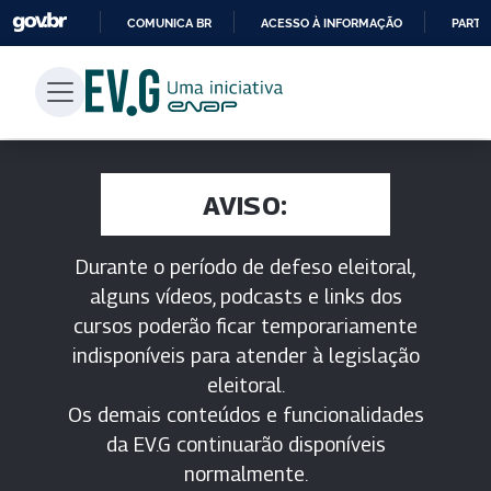
COMUNICA BR
ACESSO À INFORMAÇÃO
PARTI
IR
PARA
O
CONTEÚDO
AVISO:
Durante o período de defeso eleitoral,
alguns vídeos, podcasts e links dos
cursos poderão ficar temporariamente
indisponíveis para atender à legislação
eleitoral.
Os demais conteúdos e funcionalidades
da EV.G continuarão disponíveis
normalmente.