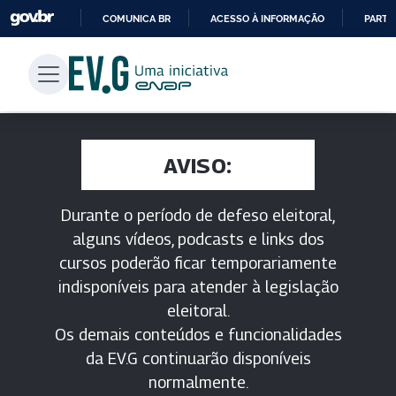
COMUNICA BR
ACESSO À INFORMAÇÃO
PARTI
IR
PARA
O
CONTEÚDO
AVISO:
Durante o período de defeso eleitoral,
alguns vídeos, podcasts e links dos
cursos poderão ficar temporariamente
indisponíveis para atender à legislação
eleitoral.
Os demais conteúdos e funcionalidades
da EV.G continuarão disponíveis
normalmente.