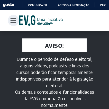
COMUNICA BR
ACESSO À INFORMAÇÃO
PARTI
IR
PARA
O
CONTEÚDO
AVISO:
Durante o período de defeso eleitoral,
alguns vídeos, podcasts e links dos
cursos poderão ficar temporariamente
indisponíveis para atender à legislação
eleitoral.
Os demais conteúdos e funcionalidades
da EV.G continuarão disponíveis
normalmente.