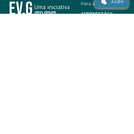
AJUDA
Para alunos
APRENDIZÁGIL
CURSOS
PROGRAMAS
INSTITUCIONAL
AJUDA
Para parceiros
Nas redes
ADESÃO
INSTITUIÇÕES
PARTICIPANTES
EV.G EM NÚMEROS
VALIDAÇÃO DE
DOCUMENTOS
TERMO DE USO E AVISO
DE PRIVACIDADE