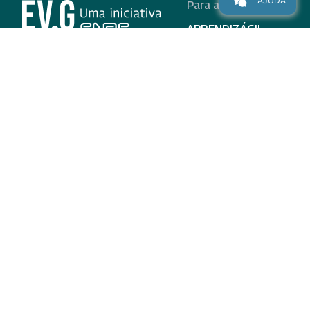
AJUDA
Para alunos
APRENDIZÁGIL
CURSOS
PROGRAMAS
INSTITUCIONAL
AJUDA
Para parceiros
Nas redes
ADESÃO
INSTITUIÇÕES
PARTICIPANTES
EV.G EM NÚMEROS
VALIDAÇÃO DE
DOCUMENTOS
TERMO DE USO E AVISO
DE PRIVACIDADE