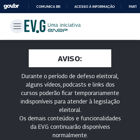
COMUNICA BR
ACESSO À INFORMAÇÃO
PARTI
IR
PARA
O
CONTEÚDO
AVISO:
Durante o período de defeso eleitoral,
alguns vídeos, podcasts e links dos
cursos poderão ficar temporariamente
indisponíveis para atender à legislação
eleitoral.
Os demais conteúdos e funcionalidades
da EV.G continuarão disponíveis
normalmente.