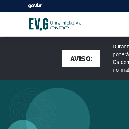
Durant
poderã
AVISO:
Os dem
norma