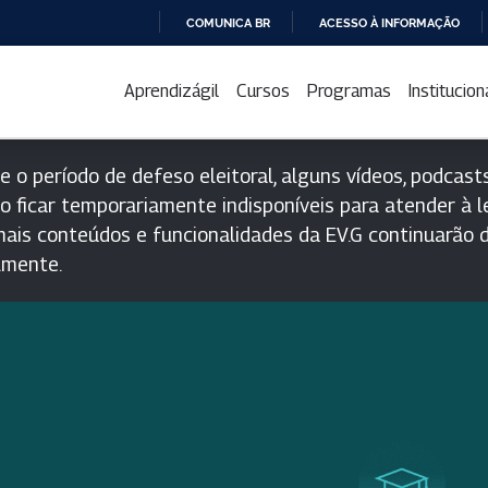
COMUNICA BR
ACESSO À INFORMAÇÃO
IR
PARA
Aprendizágil
Cursos
Programas
Institucion
O
CONTEÚDO
e o período de defeso eleitoral, alguns vídeos, podcasts
o ficar temporariamente indisponíveis para atender à le
ais conteúdos e funcionalidades da EV.G continuarão d
lmente.