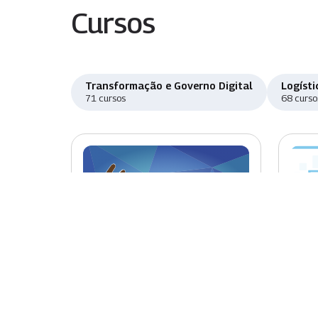
Cursos
Transformação e Governo Digital
Logísti
71 cursos
68 curso
Novo
Nov
Introdução à Libras
Sist