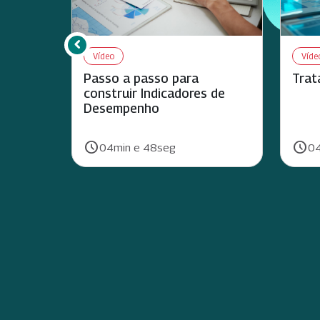
chevron_left
Rolar para esquerda
Vídeo
Víde
Passo a passo para
Trat
construir Indicadores de
Desempenho
schedule
schedule
Duração:
Duraç
04min e 48seg
04