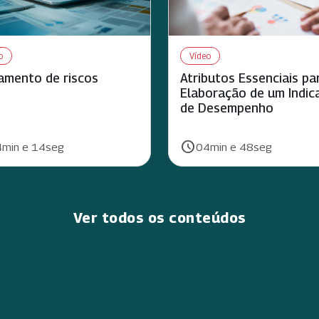
o
Vídeo
amento de riscos
Atributos Essenciais pa
Elaboração de um Indic
de Desempenho
schedule
ão:
Duração:
min e 14seg
04min e 48seg
Ver todos os conteúdos