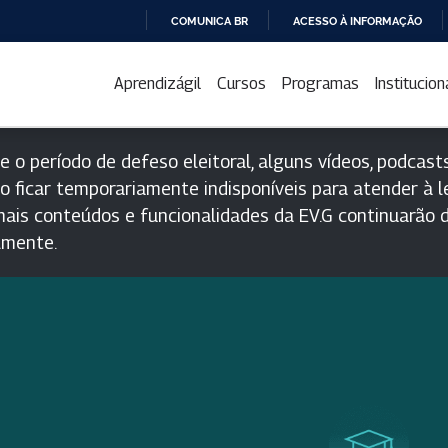
COMUNICA BR
ACESSO À INFORMAÇÃO
IR
PARA
Aprendizágil
Cursos
Programas
Institucion
O
CONTEÚDO
e o período de defeso eleitoral, alguns vídeos, podcasts
o ficar temporariamente indisponíveis para atender à le
ais conteúdos e funcionalidades da EV.G continuarão d
lmente.