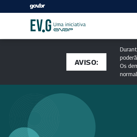
Durant
poderã
AVISO:
Os dem
norma