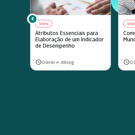
chevron_left
Rolar para esquerda
Vídeo
Víde
Atributos Essenciais para
Como
Elaboração de um Indicador
Mund
de Desempenho
schedule
schedule
Duração:
Duraç
04min e 48seg
03