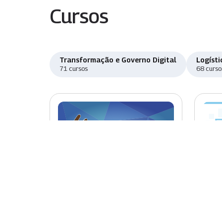
Cursos
Transformação e Governo Digital
Logísti
71 cursos
68 curso
Novo
Nov
Introdução à Libras
Sist