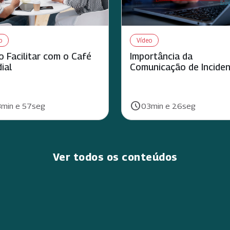
o
Vídeo
 Facilitar com o Café
Importância da
ial
Comunicação de Incide
schedule
ão:
Duração:
min e 57seg
03min e 26seg
Ver todos os conteúdos