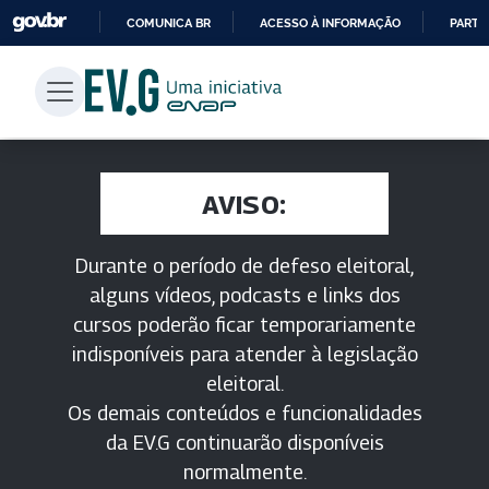
COMUNICA BR
ACESSO À INFORMAÇÃO
PARTI
IR
PARA
O
CONTEÚDO
AVISO:
Durante o período de defeso eleitoral,
alguns vídeos, podcasts e links dos
cursos poderão ficar temporariamente
indisponíveis para atender à legislação
eleitoral.
Os demais conteúdos e funcionalidades
da EV.G continuarão disponíveis
normalmente.